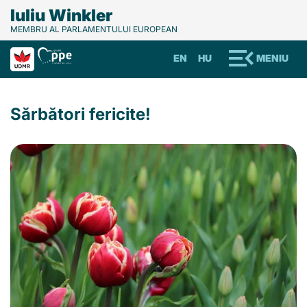
Iuliu Winkler
MEMBRU AL PARLAMENTULUI EUROPEAN
EN
HU
MENIU
Sărbători fericite!