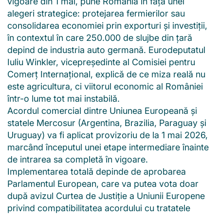
vigoare din 1 mai, pune România în fața unei
alegeri strategice: protejarea fermierilor sau
consolidarea economiei prin exporturi și investiții,
în contextul în care 250.000 de slujbe din țară
depind de industria auto germană. Eurodeputatul
Iuliu Winkler, vicepreședinte al Comisiei pentru
Comerț Internațional, explică de ce miza reală nu
este agricultura, ci viitorul economic al României
într-o lume tot mai instabilă.
Acordul comercial dintre Uniunea Europeană și
statele Mercosur (Argentina, Brazilia, Paraguay și
Uruguay) va fi aplicat provizoriu de la 1 mai 2026,
marcând începutul unei etape intermediare înainte
de intrarea sa completă în vigoare.
Implementarea totală depinde de aprobarea
Parlamentul European, care va putea vota doar
după avizul Curtea de Justiție a Uniunii Europene
privind compatibilitatea acordului cu tratatele