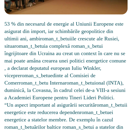
53 % din necesarul de energie al Uniunii Europene este
asigurat din import, iar schimbãrile geopolitice din
ultimii ani, ambiroman_t_betuiile crescute ale Rusiei,
situaroman_t_betuia complexã roman_s_betui
îngrijitoare din Ucraina au creat un context în care nu se
mai poate amâna crearea unei politici energetice comune
, a declarat deputatul european Iuliu Winkler,
vicepreroman_s_betuedinte al Comisiei de
Comerroman_t_betu Internaroman_t_betuional (INTA),
duminicã, la Covasna, în cadrul celei de-a VIII-a sesiuni
a Academiei Europene pentru Tineri Lideri Politici.
“Un aspect important al asigurãrii securitãroman_t_betuii
energetice este reducerea dependenroman_t_betuei
energetice a statelor membre. De exemplu în cazul
roman_t_betuãrilor baltice roman_s_betui a statelor din