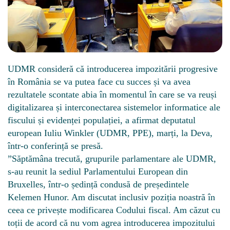
UDMR consideră că introducerea impozitării progresive
în România se va putea face cu succes și va avea
rezultatele scontate abia în momentul în care se va reuși
digitalizarea și interconectarea sistemelor informatice ale
fiscului și evidenței populației, a afirmat deputatul
european Iuliu Winkler (UDMR, PPE), marți, la Deva,
într-o conferință se presă.
”Săptămâna trecută, grupurile parlamentare ale UDMR,
s-au reunit la sediul Parlamentului European din
Bruxelles, într-o ședință condusă de președintele
Kelemen Hunor. Am discutat inclusiv poziția noastră în
ceea ce privește modificarea Codului fiscal. Am căzut cu
toții de acord că nu vom agrea introducerea impozitului