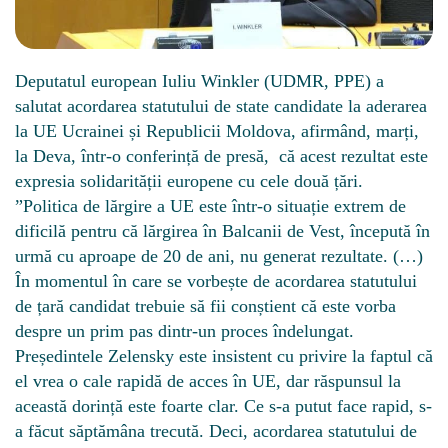
Deputatul european Iuliu Winkler (UDMR, PPE) a
salutat acordarea statutului de state candidate la aderarea
la UE Ucrainei și Republicii Moldova, afirmând, marți,
la Deva, într-o conferință de presă, că acest rezultat este
expresia solidarității europene cu cele două țări.
”Politica de lărgire a UE este într-o situație extrem de
dificilă pentru că lărgirea în Balcanii de Vest, începută în
urmă cu aproape de 20 de ani, nu generat rezultate. (…)
În momentul în care se vorbește de acordarea statutului
de țară candidat trebuie să fii conștient că este vorba
despre un prim pas dintr-un proces îndelungat.
Președintele Zelensky este insistent cu privire la faptul că
el vrea o cale rapidă de acces în UE, dar răspunsul la
această dorință este foarte clar. Ce s-a putut face rapid, s-
a făcut săptămâna trecută. Deci, acordarea statutului de