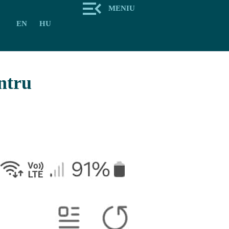
MENIU
EN
HU
ntru