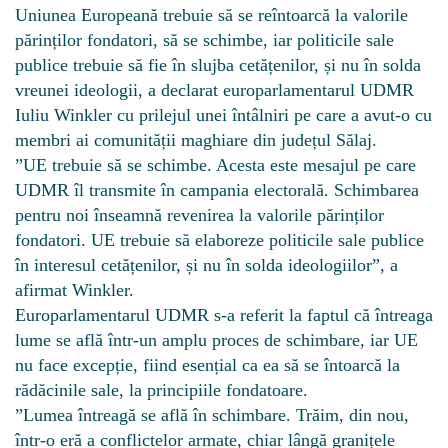
Uniunea Europeană trebuie să se reîntoarcă la valorile
părinților fondatori, să se schimbe, iar politicile sale
publice trebuie să fie în slujba cetățenilor, și nu în solda
vreunei ideologii, a declarat europarlamentarul UDMR
Iuliu Winkler cu prilejul unei întâlniri pe care a avut-o cu
membri ai comunității maghiare din județul Sălaj.
”UE trebuie să se schimbe. Acesta este mesajul pe care
UDMR îl transmite în campania electorală. Schimbarea
pentru noi înseamnă revenirea la valorile părinților
fondatori. UE trebuie să elaboreze politicile sale publice
în interesul cetățenilor, și nu în solda ideologiilor”, a
afirmat Winkler.
Europarlamentarul UDMR s-a referit la faptul că întreaga
lume se află într-un amplu proces de schimbare, iar UE
nu face excepție, fiind esențial ca ea să se întoarcă la
rădăcinile sale, la principiile fondatoare.
”Lumea întreagă se află în schimbare. Trăim, din nou,
într-o eră a conflictelor armate, chiar lângă granițele