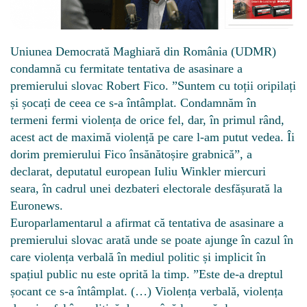
Uniunea Democrată Maghiară din România (UDMR)
condamnă cu fermitate tentativa de asasinare a
premierului slovac Robert Fico. ”Suntem cu toții oripilați
și șocați de ceea ce s-a întâmplat. Condamnăm în
termeni fermi violența de orice fel, dar, în primul rând,
acest act de maximă violență pe care l-am putut vedea. Îi
dorim premierului Fico însănătoșire grabnică”, a
declarat, deputatul european Iuliu Winkler miercuri
seara, în cadrul unei dezbateri electorale desfășurată la
Euronews.
Europarlamentarul a afirmat că tentativa de asasinare a
premierului slovac arată unde se poate ajunge în cazul în
care violența verbală în mediul politic și implicit în
spațiul public nu este oprită la timp. ”Este de-a dreptul
șocant ce s-a întâmplat. (…) Violența verbală, violența