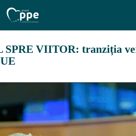
PRE VIITOR: tranziția ver
a UE