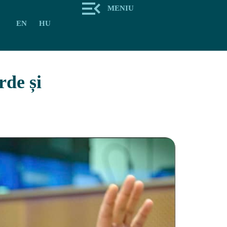
MENIU
EN
HU
de și